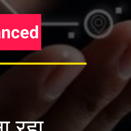
anced
ा रहा