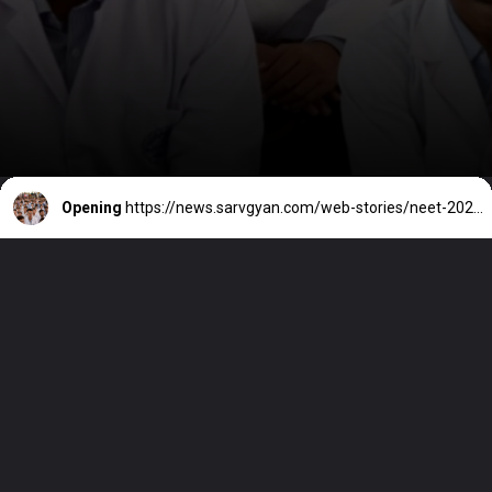
Opening
https://news.sarvgyan.com/web-stories/neet-2024-controversy-will-neet-exam-be-conducted-again-check-latest-press-release-from-nta/