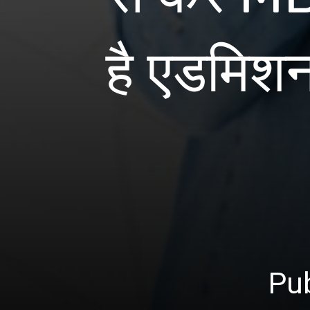
है एडमिश
Pub