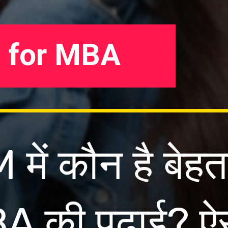
M for MBA
 में कौन है बेहत
BA की पढ़ाई? ऐ