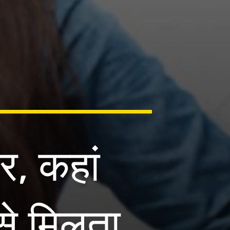
र, कहां
से मिलता