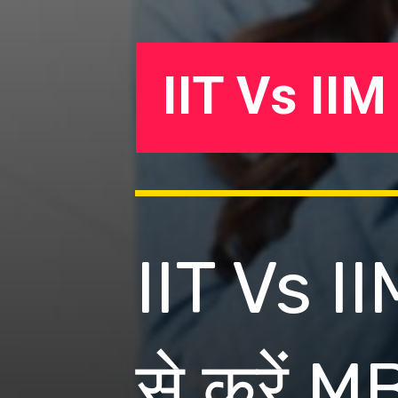
IIT Vs II
IIT Vs IIM
से करें M