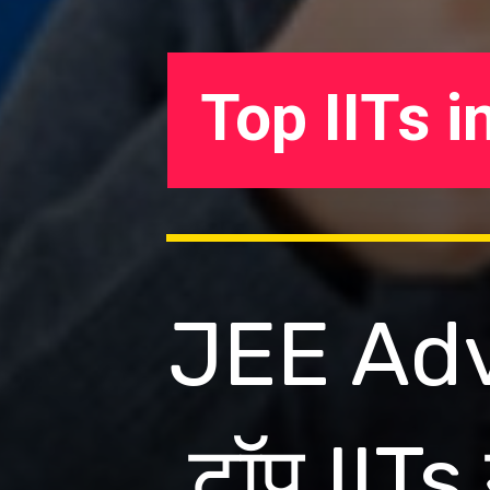
Top IITs i
JEE Adv
टॉप IITs