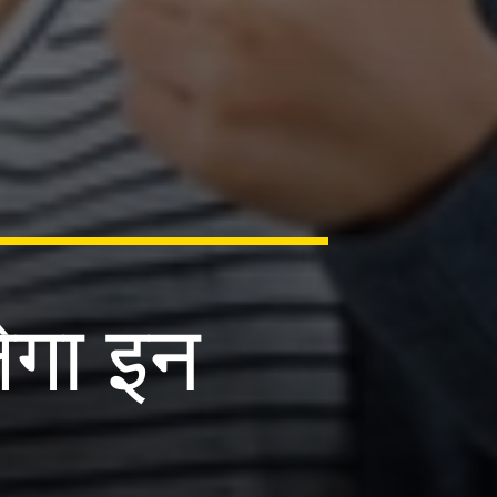
गा इन
,