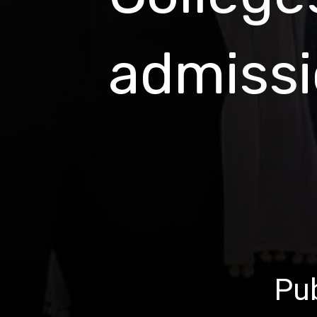
admiss
Pub