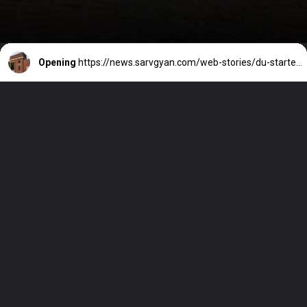
Opening
https://news.sarvgyan.com/web-stories/du-started-admissions-for-pg-courses-apply-for-btech-llb-and-pg-courses/